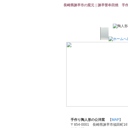
長崎県諫早市の窯元｜諫早菅牟田焼 手
手作り陶人形の公洋窯
【
MAP
】
〒854-0001 長崎県諫早市福田町167