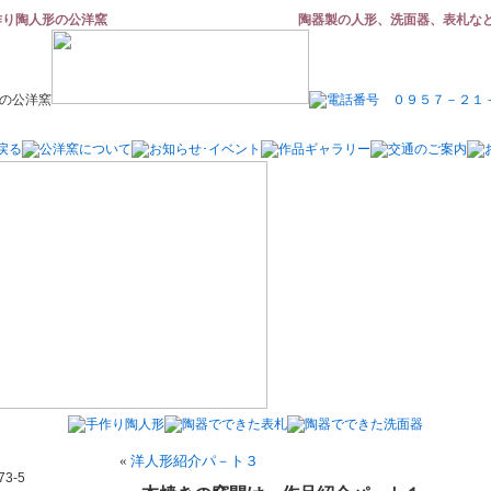
作り陶人形の公洋窯
陶器製の人形、洗面器、表札な
«
洋人形紹介パ－ト３
3-5