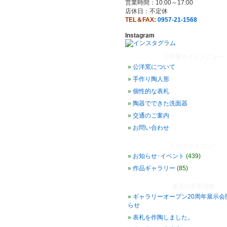
営業時間：10:00～17:00
店休日：不定休
TEL＆FAX:
0957-21-1568
Instagram
公洋窯サイトメニュー
公洋窯について
手作り陶人形
個性的な表札
陶器でできた洗面器
交通のご案内
お問い合わせ
ブログカテゴリー
お知らせ･イベント
(439)
作品ギャラリー
(85)
最近の更新情報
ギャラリーオープン20周年展示会
らせ
表札を作陶しました。