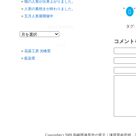
猫の人形が出来上がりました。
人形の素焼きが終わりました。
ク
リ
五月人形展開催中
ッ
ク
し
タグ:
過去の更新情報
て
過
Tw
で
去
共
コメント
の
有
リンク
(
更
し
花器工房 光峰窯
新
い
ウ
情
藍染窯
ィ
報
ン
ド
ウ
で
開
き
ま
す
Copyright(c) 2009 長崎県諫早市の窯元｜諫早菅牟田焼 手作り陶人