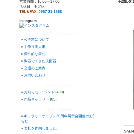
花瓶を
営業時間：10:00～17:00
店休日：不定休
TEL＆FAX:
0957-21-1568
手
Instagram
カ
公洋窯サイトメニュー
公洋窯について
手作り陶人形
個性的な表札
陶器でできた洗面器
交通のご案内
お問い合わせ
ブログカテゴリー
お知らせ･イベント
(439)
作品ギャラリー
(85)
最近の更新情報
ギャラリーオープン20周年展示会開催のお知
２
らせ
表札を作陶しました。
Share