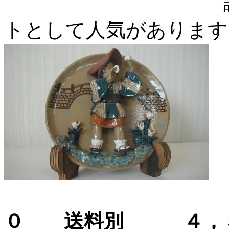
諫早のおみや
トとして人気があります
１９．
０ 送料別 ４，５