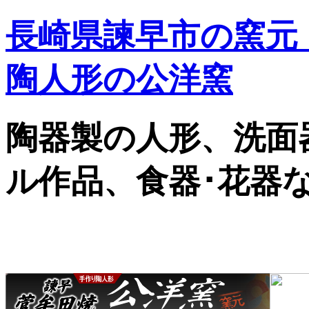
長崎県諫早市の窯元
陶人形の公洋窯
陶器製の人形、洗面
ル作品、食器･花器