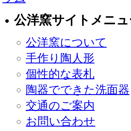
公洋窯サイトメニュ
公洋窯について
手作り陶人形
個性的な表札
陶器でできた洗面器
交通のご案内
お問い合わせ