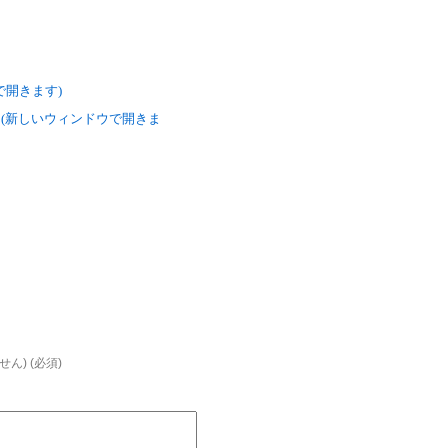
ウで開きます)
い (新しいウィンドウで開きま
ん) (必須)