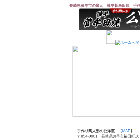
長崎県諫早市の窯元｜諫早菅牟田焼 手
手作り陶人形の公洋窯
【
MAP
】
〒854-0001 長崎県諫早市福田町167