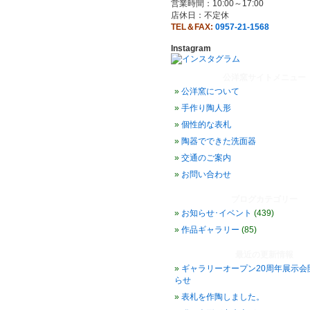
営業時間：10:00～17:00
店休日：不定休
TEL＆FAX:
0957-21-1568
Instagram
公洋窯サイトメニュー
公洋窯について
手作り陶人形
個性的な表札
陶器でできた洗面器
交通のご案内
お問い合わせ
ブログカテゴリー
お知らせ･イベント
(439)
作品ギャラリー
(85)
最近の更新情報
ギャラリーオープン20周年展示会
らせ
表札を作陶しました。