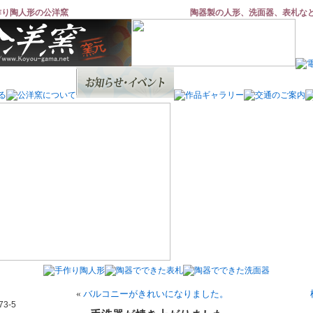
作り陶人形の公洋窯
陶器製の人形、洗面器、表札な
«
バルコニーがきれいになりました。
3-5