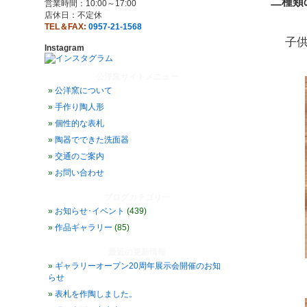
二種類
営業時間：10:00～17:00
店休日：不定休
TEL＆FAX:
0957-21-1568
子
Instagram
公洋窯サイトメニュー
公洋窯について
手作り陶人形
個性的な表札
陶器でできた洗面器
交通のご案内
お問い合わせ
ブログカテゴリー
お知らせ･イベント
(439)
作品ギャラリー
(85)
最近の更新情報
ギャラリーオープン20周年展示会開催のお知
らせ
表札を作陶しました。