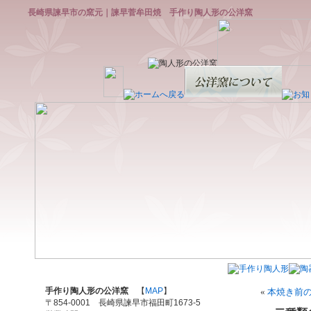
長崎県諫早市の窯元｜諫早菅牟田焼 手作り陶人形の公洋窯
手作り陶人形の公洋窯
【
MAP
】
«
本焼き前
〒854-0001 長崎県諫早市福田町1673-5