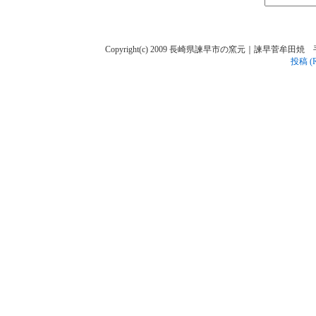
Copyright(c) 2009 長崎県諫早市の窯元｜諫早菅牟田焼 手作り陶人
投稿 (R