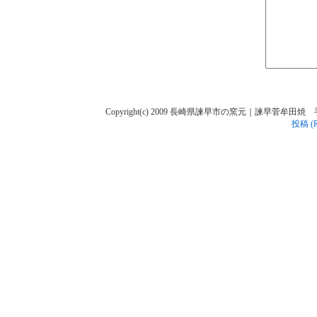
Copyright(c) 2009 長崎県諫早市の窯元｜諫早菅牟田焼 手作り陶人
投稿 (R