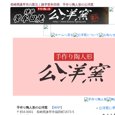
長崎県諫早市の窯元｜諫早菅牟田焼 手作り陶人形の公洋窯
手作り陶人形の公洋窯
【
MAP
】
«
公洋窯に
〒854-0001 長崎県諫早市福田町1673-5