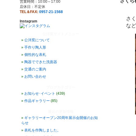
さくら
営業時間：10:00～17:00
店休日：不定休
TEL＆FAX:
0957-21-1568
さ
Instagram
な
公洋窯サイトメニュー
公洋窯について
手作り陶人形
個性的な表札
陶器でできた洗面器
交通のご案内
お問い合わせ
ブログカテゴリー
お知らせ･イベント
(439)
作品ギャラリー
(85)
最近の更新情報
ギャラリーオープン20周年展示会開催のお知
らせ
表札を作陶しました。